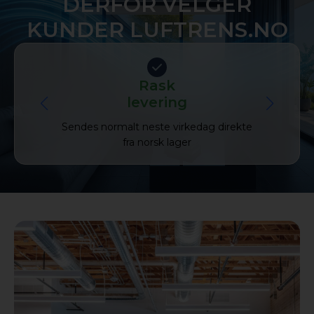
DERFOR VELGER
KUNDER LUFTRENS.NO
Rask
Fraktf
levering
Automatisk 
fil og andre
Sendes normalt neste virkedag direkte
e
ge
fra norsk lager