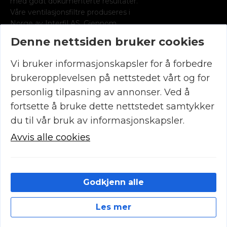
med godt dokumenterte resultater.
Våre ventilasjonsfiltre produseres i
Norge av Interfil AS. Gjennom
medlemskap i Norsk radonforening
Denne nettsiden bruker cookies
leverer vi radonsporer for det norske
marked.
Vi bruker informasjonskapsler for å forbedre
KONTAKT OSS
brukeropplevelsen på nettstedet vårt og for
(+47) 90 29 19 99
post@luftrens.no
personlig tilpasning av annonser. Ved å
Øvre
fortsette å bruke dette nettstedet samtykker
Fyllingsveien
81, 5161
du til vår bruk av informasjonskapsler.
Laksevåg
Org.nr. 986362363
Avvis alle cookies
INFORMASJON
Salgsbetingelser
Retur og reklamasjon
Kundeservice
Godkjenn alle
Produktmanualer
Les mer
© 2026 Elektrofilter Vest AS – Utviklet og designet av
IT-
Cookies
Sentralen AS