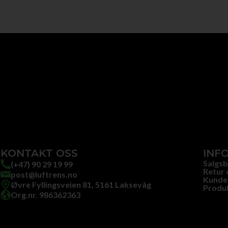
KONTAKT OSS
INF
Salgsb
(+47) 90 29 19 99
Retur 
post@luftrens.no
Kunde
Øvre Fyllingsveien 81, 5161 Laksevåg
Produ
Org.nr. 986362363