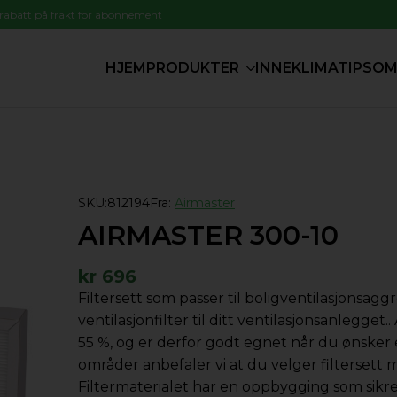
 rabatt på frakt for abonnement
HJEM
PRODUKTER
INNEKLIMATIPS
OM
SKU:
812194
Fra:
Airmaster
AIRMASTER 300-10
kr
696
Filtersett som passer til boligventilasjonsa
ventilasjonfilter til ditt ventilasjonsanlegget.
55 %, og er derfor godt egnet når du ønsker 
områder anbefaler vi at du velger filtersett 
Filtermaterialet har en oppbygging som sikre