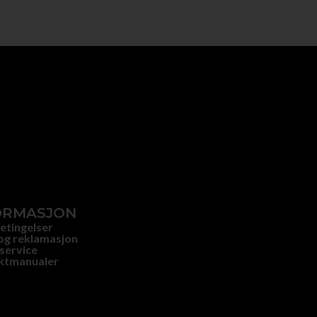
ORMASJON
etingelser
og reklamasjon
service
ktmanualer