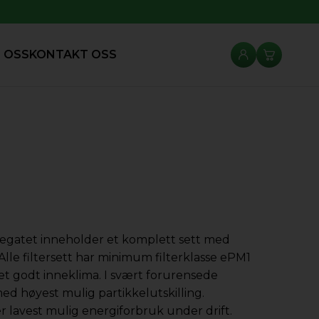
 OSS
KONTAKT OSS
ggregatet inneholder et komplett sett med
. Alle filtersett har minimum filterklasse ePM1
et godt inneklima. I svært forurensede
med høyest mulig partikkelutskilling.
r lavest mulig energiforbruk under drift.