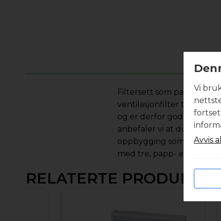
Denn
Vi bru
Filtersett som passer til 
nettst
ventilasjonfilter til ditt v
fortse
og er derfor godt egnet n
inform
anbefaler vi at du velger f
Avvis a
oppbygging som sikrer lave
med tre, papp- eller plas
RELATERTE PRODUKTE