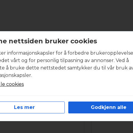
Produktbeskrivelse
e nettsiden bruker cookies
ker informasjonskapsler for å forbedre brukeropplevels
boligventilasjonsaggregatet inneholder et komplett sett
edet vårt og for personlig tilpasning av annonser. Ved å
entilasjonsanlegget.. Alle filtersett har minimum filterklas
tte å bruke dette nettstedet samtykker du til vår bruk a
år du ønsker et godt inneklima. I svært forurensede om
asjonskapsler.
iltersett med høyest mulig partikkelutskilling. Filtermat
lle cookies
st mulig energiforbruk under drift. Filtersettene fra Int
tramme. Produktbildet kan være veiledende.
R
Les mer
Godkjenn alle