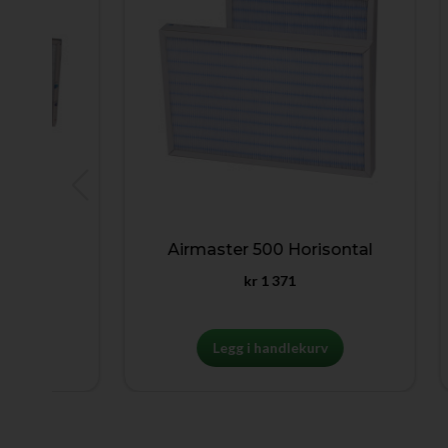
Airmaster 500 Horisontal
Air
kr
1 371
Legg i handlekurv