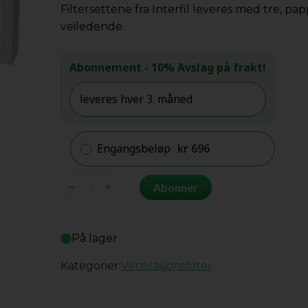
Filtersettene fra Interfil leveres med tre, p
veiledende.
Abonnement
- 10% Avslag på frakt!
Engangsbeløp
kr
696
Airmaster
Abonner
300-
10
antall
På lager
Kategorier:
Ventilasjonsfilter