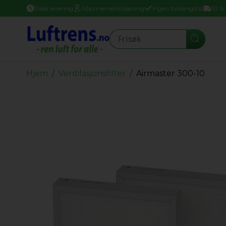
Rask levering
Abonnementsløsning
Ingen bindingstid
10 %
Seearch
Hjem
Ventilasjonsfilter
Airmaster 300-10