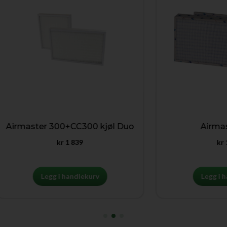
master 300+CC300 kjøl Duo
Airmaster 
kr
1 839
kr
1 153
Legg i handlekurv
Legg i handlek