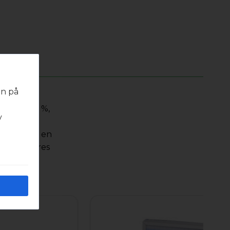
en på
 med
se ePM1 55 %,
v
råder
erialet har en
erfil leveres