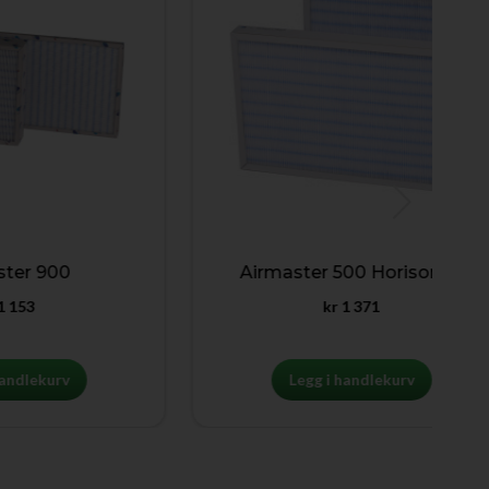
900
Airmaster 500 Horisontal
kr
1 371
urv
Legg i handlekurv