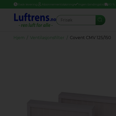
Rask levering
Abonnementsløsning
Ingen bindingstid
10 %
Seearch
Hjem
Ventilasjonsfilter
Covent CMV 125/150