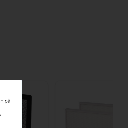
en på
v