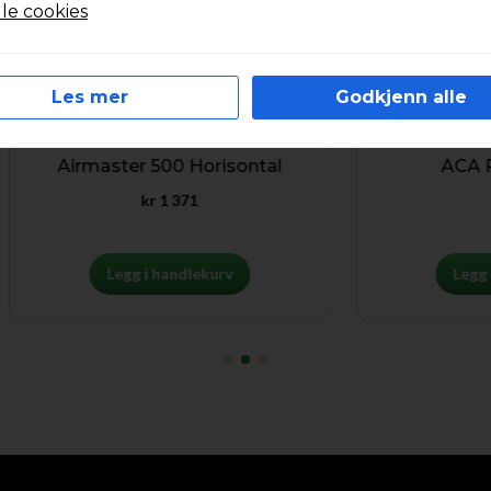
lle cookies
Les mer
Godkjenn alle
Airmaster 500 Horisontal
ACA Rein
kr
1 371
kr
69
Legg i handlekurv
Legg i hand