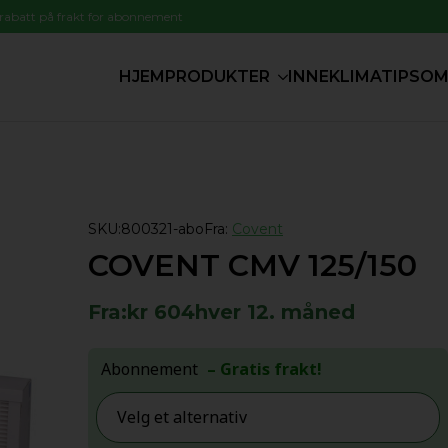
 rabatt på frakt for abonnement
HJEM
PRODUKTER
INNEKLIMATIPS
OM
SKU:
800321-abo
Fra:
Covent
COVENT CMV 125/150
Fra:
kr
604
hver 12. måned
Abonnement