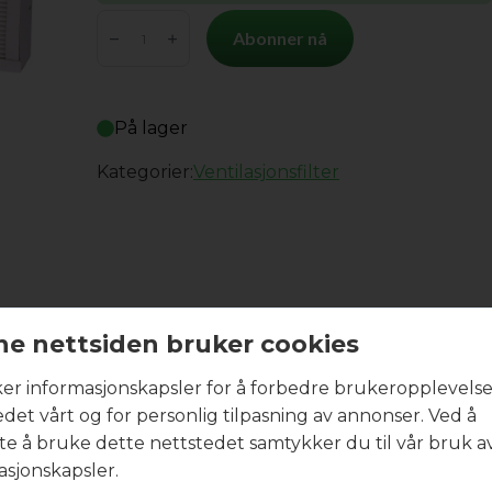
Covent
Abonner nå
CMV
125/150
antall
På lager
Kategorier:
Ventilasjonsfilter
R
e nettsiden bruker cookies
ker informasjonskapsler for å forbedre brukeropplevels
edet vårt og for personlig tilpasning av annonser. Ved å
tte å bruke dette nettstedet samtykker du til vår bruk a
asjonskapsler.