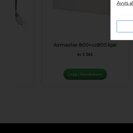
Avvis a
Airmaster 800+cc800 kjøl
kr
1 361
Legg i handlekurv