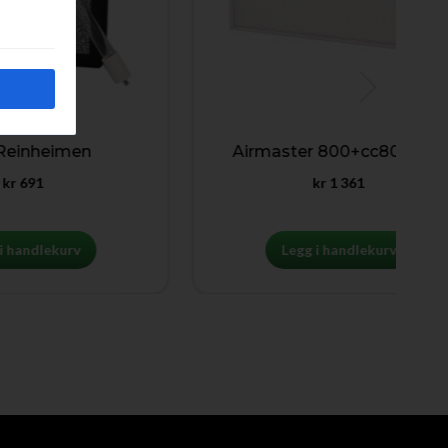
heimen
Airmaster 800+cc800 kjøl
1
kr
1 361
lekurv
Legg i handlekurv