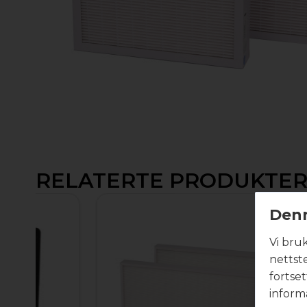
RELATERTE PRODUKTE
Denn
Vi bru
nettst
fortse
inform