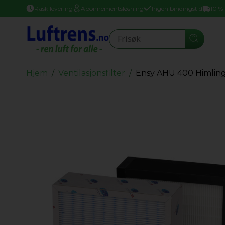
Rask levering
Abonnementsløsning
Ingen bindingstid
10 %
Seearch
Hjem
Ventilasjonsfilter
Ensy AHU 400 Himlin