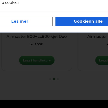
lle cookies
Les mer
Godkjenn alle
irmaster 800+cc800 kjøl Duo
Airmaster 800+
kr
1 990
kr
1 36
Legg i handlekurv
Legg i hand