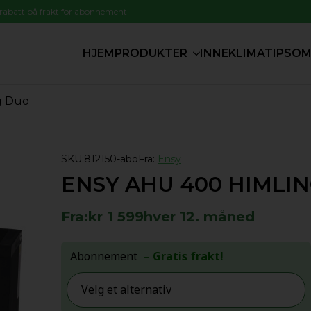
 rabatt på frakt for abonnement
HJEM
PRODUKTER
INNEKLIMATIPS
OM
g Duo
SKU:
812150-abo
Fra:
Ensy
ENSY AHU 400 HIMLI
Fra:
kr
1 599
hver 12. måned
Abonnement