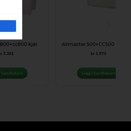
cc800 kjøl
Airmaster 500+CC500 kjøl Duo
1
kr
1 973
lekurv
Legg i handlekurv