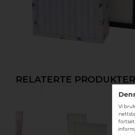
RELATERTE PRODUKTE
Denn
Vi bru
nettst
fortse
inform