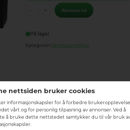
Ensy
Abonner nå
AHU
400
Himling
På lager
Duo
antall
Kategorier:
Ventilasjonsfilter
R
e nettsiden bruker cookies
ker informasjonskapsler for å forbedre brukeropplevels
edet vårt og for personlig tilpasning av annonser. Ved å
tte å bruke dette nettstedet samtykker du til vår bruk a
asjonskapsler.