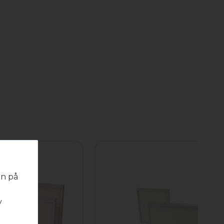
en på
v