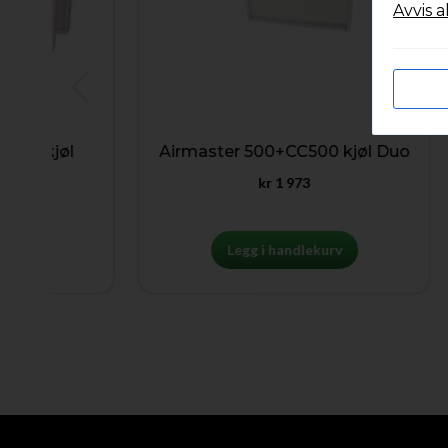
Avvis a
kjøl
Airmaster 500+CC500 kjøl Duo
A
kr
1 973
Legg i handlekurv