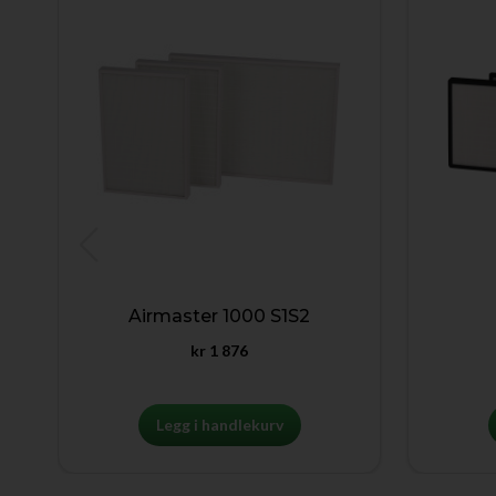
o
Airmaster 1000 S1S2
kr
1 876
Legg i handlekurv