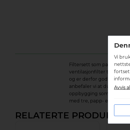
Denn
Vi bru
nettst
Filtersett som passer til 
fortse
ventilasjonfilter til ditt v
inform
og er derfor godt egnet n
anbefaler vi at du velger f
Avvis a
oppbygging som sikrer lave
med tre, papp- eller plas
RELATERTE PRODUKTE