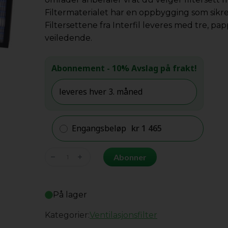
Filtermaterialet har en oppbygging som sikre
Filtersettene fra Interfil leveres med tre, p
veiledende.
Abonnement
- 10% Avslag på frakt!
Engangsbeløp
kr
1 465
Flexit
Abonner
Albatros
S10R/ProNordic
S100R/S140R
På lager
antall
Kategorier:
Ventilasjonsfilter