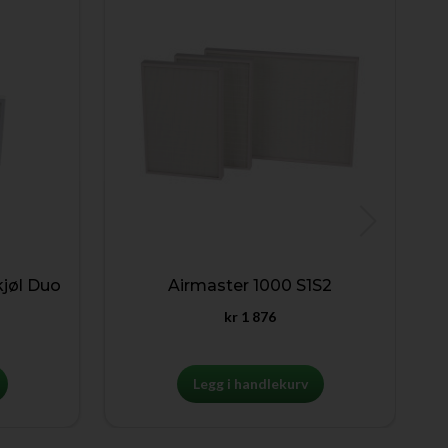
jøl Duo
Airmaster 1000 S1S2
kr
1 876
Legg i handlekurv