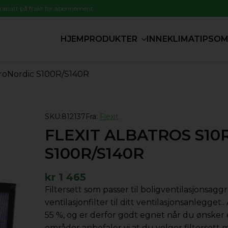
 rabatt på frakt for abonnement
HJEM
PRODUKTER
INNEKLIMATIPS
OM
ProNordic S100R/S140R
SKU:
812137
Fra:
Flexit
FLEXIT ALBATROS S1
S100R/S140R
kr
1 465
Filtersett som passer til boligventilasjonsa
ventilasjonfilter til ditt ventilasjonsanlegget.
55 %, og er derfor godt egnet når du ønsker 
områder anbefaler vi at du velger filtersett 