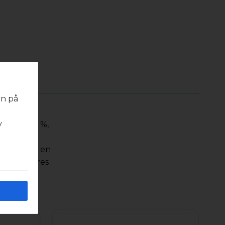
en på
 med
v
se ePM1 55 %,
råder
erialet har en
erfil leveres