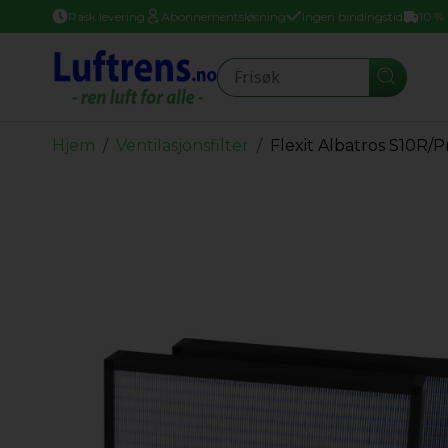
Rask levering
Abonnementsløsning
Ingen bindingstid
10 %
Seearch
Hjem
Ventilasjonsfilter
Flexit Albatros S10R/