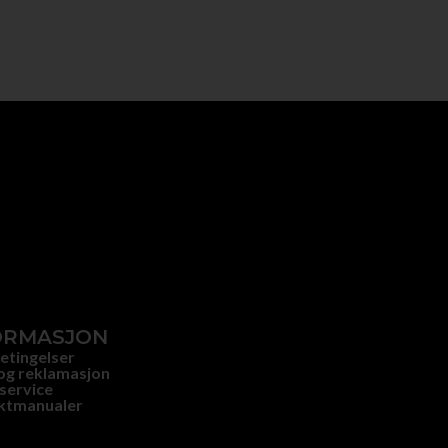
ORMASJON
etingelser
og reklamasjon
service
ktmanualer