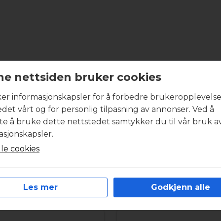
e nettsiden bruker cookies
Produktbeskrivelse
ker informasjonskapsler for å forbedre brukeropplevels
edet vårt og for personlig tilpasning av annonser. Ved å
boligventilasjonsaggregatet inneholder et komplett sett
tte å bruke dette nettstedet samtykker du til vår bruk a
entilasjonsanlegget.. Alle filtersett har minimum filterklas
asjonskapsler.
år du ønsker et godt inneklima. I svært forurensede om
iltersett med høyest mulig partikkelutskilling. Filtermat
lle cookies
st mulig energiforbruk under drift. Filtersettene fra Int
tramme. Produktbildet kan være veiledende.
Les mer
Godkjenn alle
R