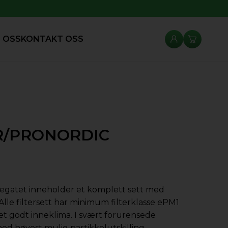
 OSS
KONTAKT OSS
0R/PRONORDIC
ggregatet inneholder et komplett sett med
. Alle filtersett har minimum filterklasse ePM1
et godt inneklima. I svært forurensede
med høyest mulig partikkelutskilling.