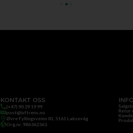
KONTAKT OSS
INF
Salgsb
(+47) 90 29 19 99
Retur 
post@luftrens.no
Kunde
Øvre Fyllingsveien 81, 5161 Laksevåg
Produ
Org.nr. 986362363