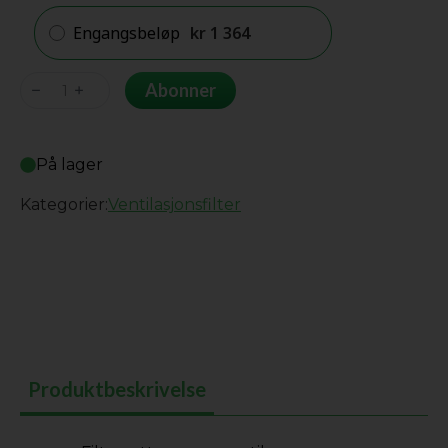
Engangsbeløp
kr
1 364
Genvex
Abonner
GE
630
På lager
posefilter
antall
Kategorier:
Ventilasjonsfilter
Produktbeskrivelse