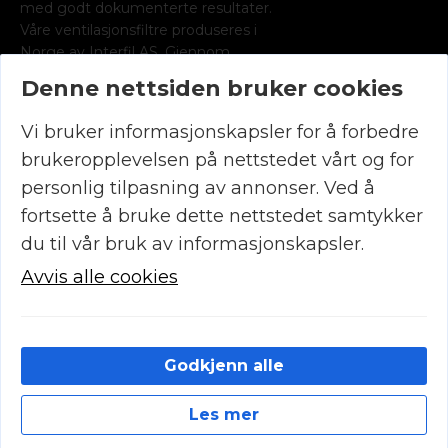
med godt dokumenterte resultater.
Våre ventilasjonsfiltre produseres i
Norge av Interfil AS. Gjennom
medlemskap i Norsk radonforening
Denne nettsiden bruker cookies
leverer vi radonsporer for det norske
marked.
Vi bruker informasjonskapsler for å forbedre
KONTAKT OSS
brukeropplevelsen på nettstedet vårt og for
(+47) 90 29 19 99
post@luftrens.no
personlig tilpasning av annonser. Ved å
Øvre
fortsette å bruke dette nettstedet samtykker
Fyllingsveien
81, 5161
du til vår bruk av informasjonskapsler.
Laksevåg
Org.nr. 986362363
Avvis alle cookies
INFORMASJON
Salgsbetingelser
Retur og reklamasjon
Kundeservice
Godkjenn alle
Produktmanualer
Les mer
© 2026 Elektrofilter Vest AS – Utviklet og designet av
IT-
Cookies
Sentralen AS