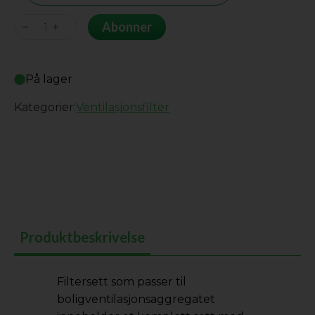
Genvex
Abonner
GE
ATX
På lager
600
antall
Kategorier:
Ventilasjonsfilter
Produktbeskrivelse
Filtersett som passer til
boligventilasjonsaggregatet