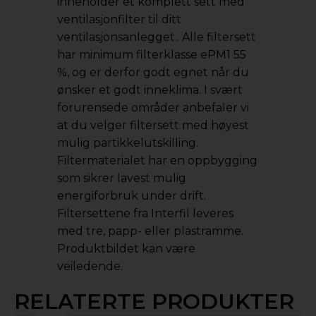
inneholder et komplett sett med
ventilasjonfilter til ditt
ventilasjonsanlegget.. Alle filtersett
har minimum filterklasse ePM1 55
%, og er derfor godt egnet når du
ønsker et godt inneklima. I svært
forurensede områder anbefaler vi
at du velger filtersett med høyest
mulig partikkelutskilling.
Filtermaterialet har en oppbygging
som sikrer lavest mulig
energiforbruk under drift.
Filtersettene fra Interfil leveres
med tre, papp- eller plastramme.
Produktbildet kan være
veiledende.
RELATERTE PRODUKTER