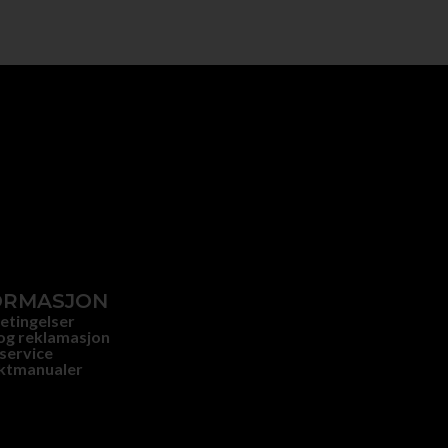
ORMASJON
etingelser
og reklamasjon
service
ktmanualer