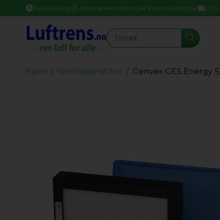
Rask levering
Abonnementsløsning
Ingen bindingstid
10 %
Seearch
Hjem
Ventilasjonsfilter
Genvex GES Energy 