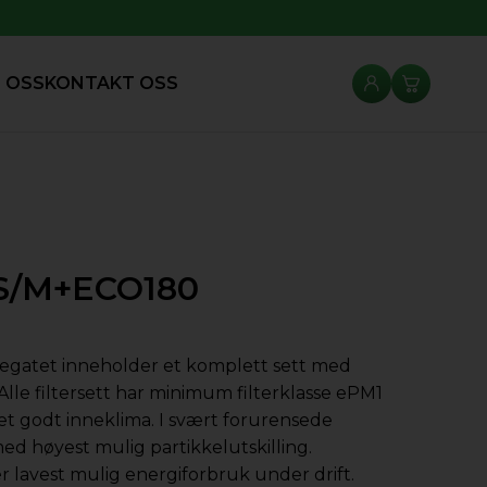
 OSS
KONTAKT OSS
S/M+ECO180
ggregatet inneholder et komplett sett med
. Alle filtersett har minimum filterklasse ePM1
et godt inneklima. I svært forurensede
med høyest mulig partikkelutskilling.
r lavest mulig energiforbruk under drift.