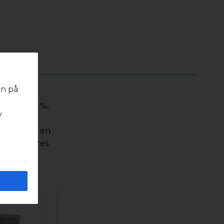
en på
 med
se ePM1 55 %,
v
råder
erialet har en
erfil leveres