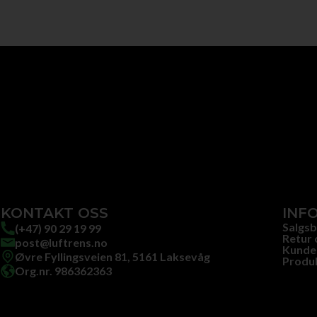
KONTAKT OSS
INF
Salgsb
(+47) 90 29 19 99
Retur 
post@luftrens.no
Kunde
Øvre Fyllingsveien 81, 5161 Laksevåg
Produ
Org.nr. 986362363