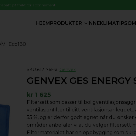
 rabatt på frakt for abonnement
HJEM
PRODUKTER
INNEKLIMATIPS
OM
S/M+Eco180
SKU:
812176
Fra:
Genvex
GENVEX GES ENERGY 
kr
1 625
Filtersett som passer til boligventilasjonsa
ventilasjonfilter til ditt ventilasjonsanlegget.
55 %, og er derfor godt egnet når du ønsker 
områder anbefaler vi at du velger filtersett 
Filtermaterialet har en oppbygging som sikre