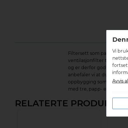
Denn
Vi bru
Filtersett som passer til 
nettst
ventilasjonfilter til ditt v
fortse
og er derfor godt egnet n
inform
anbefaler vi at du velger f
Avvis a
oppbygging som sikrer lave
med tre, papp- eller plas
RELATERTE PRODUKTE