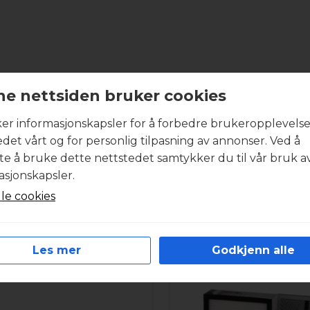
Produktbeskrivelse
e nettsiden bruker cookies
ker informasjonskapsler for å forbedre brukeropplevels
boligventilasjonsaggregatet inneholder et komplett sett
edet vårt og for personlig tilpasning av annonser. Ved å
entilasjonsanlegget.. Alle filtersett har minimum filterklas
tte å bruke dette nettstedet samtykker du til vår bruk a
år du ønsker et godt inneklima. I svært forurensede om
asjonskapsler.
iltersett med høyest mulig partikkelutskilling. Filtermat
lle cookies
st mulig energiforbruk under drift. Filtersettene fra Int
tramme. Produktbildet kan være veiledende.
R
Les mer
Godkjenn alle