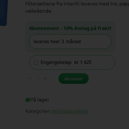
Filtersettene fra Interfil leveres med tre, p
veiledende.
Abonnement
- 10% Avslag på frakt!
Engangsbeløp
kr
1 625
Genvex
Abonner
GES
Energy
S/M+Eco180
På lager
antall
Kategorier:
Ventilasjonsfilter