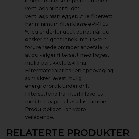
inneholder et komplett sett med
ventilasjonfilter til ditt
ventilasjonsanlegget.. Alle filtersett
har minimum filterklasse ePM1 55
%, og er derfor godt egnet når du
ønsker et godt inneklima. I svært
forurensede områder anbefaler vi
at du velger filtersett med høyest
mulig partikkelutskilling.
Filtermaterialet har en oppbygging
som sikrer lavest mulig
energiforbruk under drift.
Filtersettene fra Interfil leveres
med tre, papp- eller plastramme.
Produktbildet kan være
veiledende.
RELATERTE PRODUKTER