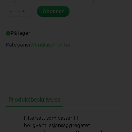
Heru
Abonner
115T/130T/140T
antall
På lager
Kategorier:
Ventilasjonsfilter
Produktbeskrivelse
Filtersett som passer til
boligventilasjonsaggregatet