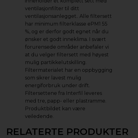
inneholder et komplett sett med
ventilasjonfilter til ditt
ventilasjonsanlegget.. Alle filtersett
har minimum filterklasse ePM1 55
%, og er derfor godt egnet når du
ønsker et godt inneklima. I svært
forurensede områder anbefaler vi
at du velger filtersett med høyest
mulig partikkelutskilling.
Filtermaterialet har en oppbygging
som sikrer lavest mulig
energiforbruk under drift.
Filtersettene fra Interfil leveres
med tre, papp- eller plastramme.
Produktbildet kan være
veiledende.
RELATERTE PRODUKTER