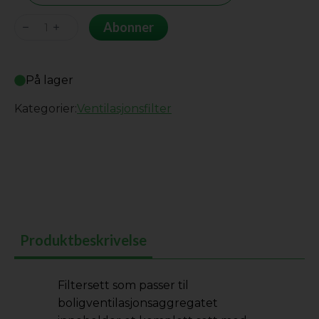
Heru
Abonner
130S/130-
SEC
På lager
antall
Kategorier:
Ventilasjonsfilter
Produktbeskrivelse
Filtersett som passer til
boligventilasjonsaggregatet