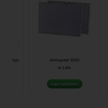
 Duo
Airmaster 1000
A
kr
1 631
Legg i handlekurv