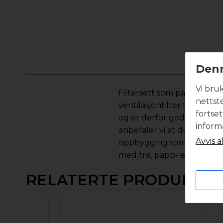
Denn
Vi bru
Filtersett som passer til 
nettst
ventilasjonfilter til ditt v
fortse
og er derfor godt egnet n
inform
anbefaler vi at du velger f
Avvis a
oppbygging som sikrer lave
med tre, papp- eller plas
RELATERTE PRODUKTE