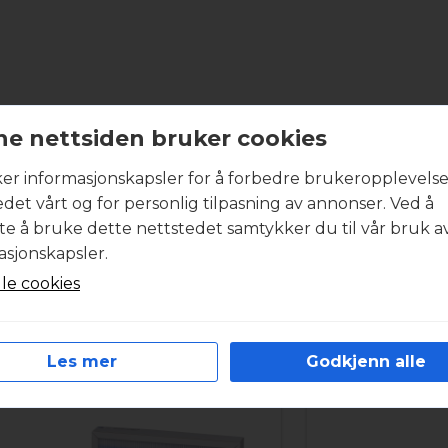
Produktbeskrivelse
e nettsiden bruker cookies
ker informasjonskapsler for å forbedre brukeropplevels
boligventilasjonsaggregatet inneholder et komplett sett
edet vårt og for personlig tilpasning av annonser. Ved å
entilasjonsanlegget.. Alle filtersett har minimum filterklas
tte å bruke dette nettstedet samtykker du til vår bruk a
år du ønsker et godt inneklima. I svært forurensede om
asjonskapsler.
iltersett med høyest mulig partikkelutskilling. Filtermat
lle cookies
st mulig energiforbruk under drift. Filtersettene fra Int
tramme. Produktbildet kan være veiledende.
R
Les mer
Godkjenn alle