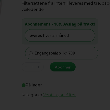
Filtersettene fra Interfil leveres med tre, p
veiledende.
Abonnement
- 10% Avslag på frakt!
Engangsbeløp
kr
739
Nilan
Abonner
Compact
P
09/07
På lager
antall
Kategorier:
Ventilasjonsfilter