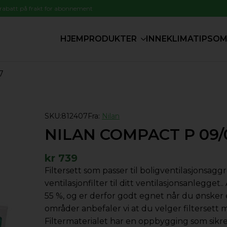
 rabatt på frakt for abonnement
HJEM
PRODUKTER
INNEKLIMATIPS
OM
7
SKU:
812407
Fra:
Nilan
NILAN COMPACT P 09/
kr
739
Filtersett som passer til boligventilasjonsa
ventilasjonfilter til ditt ventilasjonsanlegget.
55 %, og er derfor godt egnet når du ønsker 
områder anbefaler vi at du velger filtersett 
Filtermaterialet har en oppbygging som sikre