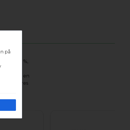
en på
 med
se ePM1 55 %,
v
råder
erialet har en
erfil leveres