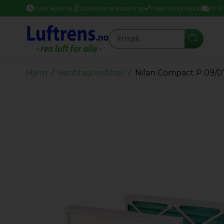
Rask levering
Abonnementsløsning
Ingen bindingstid
10 %
Seearch
Hjem
Ventilasjonsfilter
Nilan Compact P 09/0