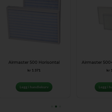
irmaster 500 Horisontal
Airmaster 500+CC50
kr
1 371
kr
1 973
Legg i handlekurv
Legg i handlek