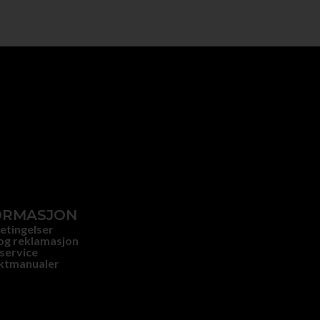
ORMASJON
etingelser
og reklamasjon
service
ktmanualer