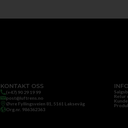
KONTAKT OSS
INF
Salgsb
(+47) 90 29 19 99
Retur 
post@luftrens.no
Kunde
Øvre Fyllingsveien 81, 5161 Laksevåg
Produ
Org.nr. 986362363