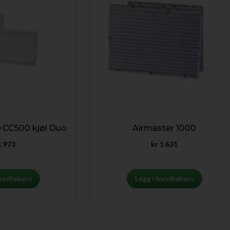
0 kjøl Duo
Airmaster 1000
kr
1 631
urv
Legg i handlekurv