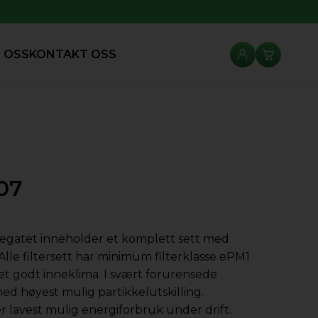
 OSS
KONTAKT OSS
07
ggregatet inneholder et komplett sett med
. Alle filtersett har minimum filterklasse ePM1
et godt inneklima. I svært forurensede
med høyest mulig partikkelutskilling.
r lavest mulig energiforbruk under drift.