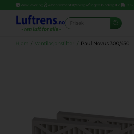
Rask levering
Abonnementsløsning
Ingen bindingstid
10 %
Seearch
Hjem
Ventilasjonsfilter
Paul Novus 300/450