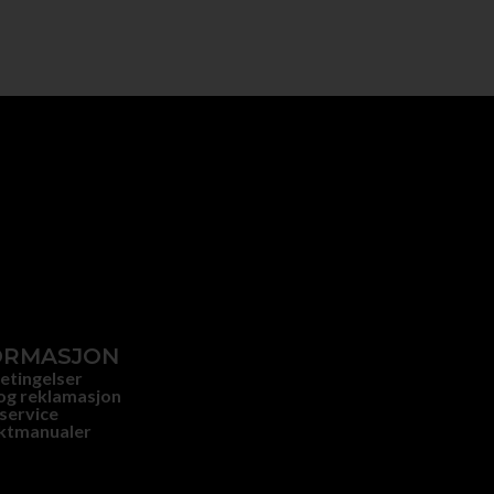
ORMASJON
etingelser
og reklamasjon
service
ktmanualer