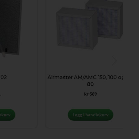
Airmaster AM/AMC 150, 100 og CV
80
kr
589
v
Legg i handlekurv