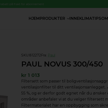
 rabatt på frakt for abonnement
HJEM
PRODUKTER
INNEKLIMATIPS
OM
SKU:
812272
Fra:
Paul
PAUL NOVUS 300/450
kr
1 013
Filtersett som passer til boligventilasjonsa
ventilasjonfilter til ditt ventilasjonsanlegget.
55 %, og er derfor godt egnet når du ønsker 
områder anbefaler vi at du velger filtersett 
Filtermaterialet har en oppbygging som sikre