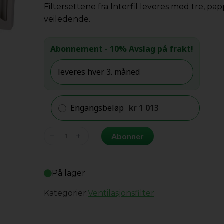
Filtersettene fra Interfil leveres med tre, p
veiledende.
Abonnement
- 10% Avslag på frakt!
Engangsbeløp
kr
1 013
Paul
Abonner
Novus
300/450
antall
På lager
Kategorier:
Ventilasjonsfilter