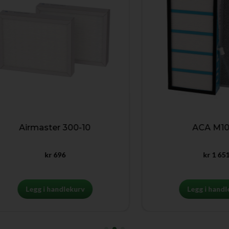
Airmaster 300-10
ACA M1002
kr
696
kr
1 651
Legg i handlekurv
Legg i handlekur