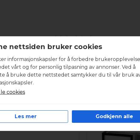
Produktbeskrivelse
e nettsiden bruker cookies
boligventilasjonsaggregatet inneholder et komplett sett
ker informasjonskapsler for å forbedre brukeropplevels
entilasjonsanlegget.. Alle filtersett har minimum filterklas
edet vårt og for personlig tilpasning av annonser. Ved å
år du ønsker et godt inneklima. I svært forurensede om
tte å bruke dette nettstedet samtykker du til vår bruk a
iltersett med høyest mulig partikkelutskilling. Filtermat
asjonskapsler.
st mulig energiforbruk under drift. Filtersettene fra Int
lle cookies
tramme. Produktbildet kan være veiledende.
R
Les mer
Godkjenn alle