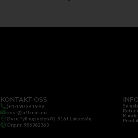
KONTAKT OSS
INF
Salgsb
(+47) 90 29 19 99
Retur 
post@luftrens.no
Kunde
Øvre Fyllingsveien 81, 5161 Laksevåg
Produ
Org.nr. 986362363