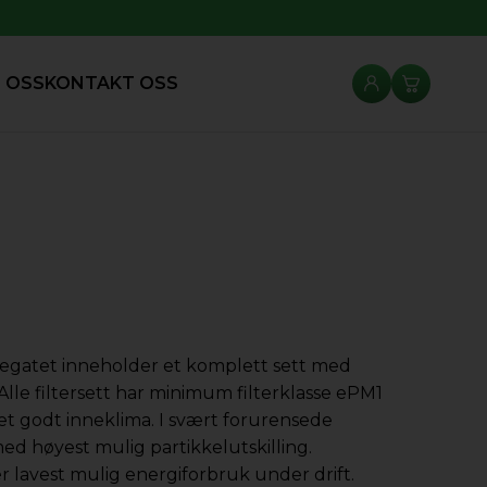
 OSS
KONTAKT OSS
ggregatet inneholder et komplett sett med
. Alle filtersett har minimum filterklasse ePM1
et godt inneklima. I svært forurensede
med høyest mulig partikkelutskilling.
r lavest mulig energiforbruk under drift.