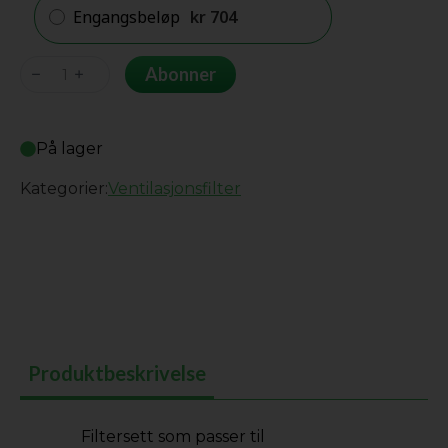
Engangsbeløp
kr
704
Purafil
Abonner
Purashield
mini
På lager
antall
Kategorier:
Ventilasjonsfilter
Produktbeskrivelse
Filtersett som passer til