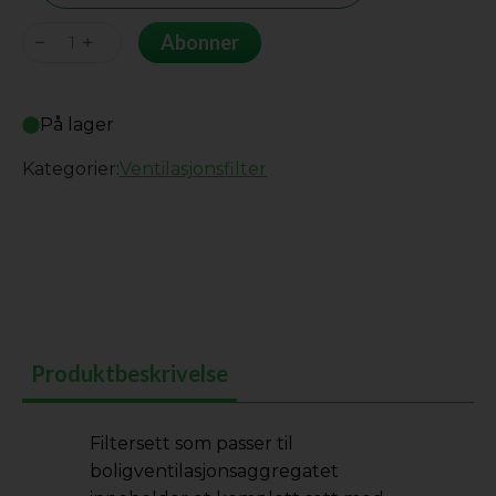
Salda
Abonner
RIS
1900
På lager
VE
antall
Kategorier:
Ventilasjonsfilter
Produktbeskrivelse
Filtersett som passer til
boligventilasjonsaggregatet