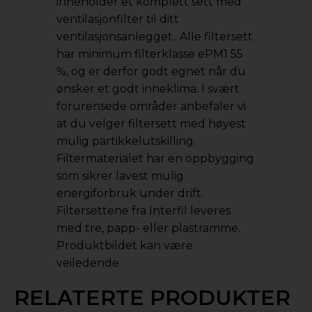
inneholder et komplett sett med
ventilasjonfilter til ditt
ventilasjonsanlegget.. Alle filtersett
har minimum filterklasse ePM1 55
%, og er derfor godt egnet når du
ønsker et godt inneklima. I svært
forurensede områder anbefaler vi
at du velger filtersett med høyest
mulig partikkelutskilling.
Filtermaterialet har en oppbygging
som sikrer lavest mulig
energiforbruk under drift.
Filtersettene fra Interfil leveres
med tre, papp- eller plastramme.
Produktbildet kan være
veiledende.
RELATERTE PRODUKTER