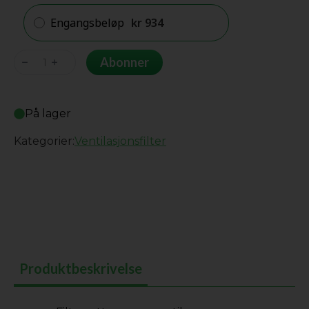
Engangsbeløp
kr
934
Vallox
Abonner
70+kullmatte
(X-
På lager
line
250/250
Kategorier:
Ventilasjonsfilter
KH)
antall
Produktbeskrivelse