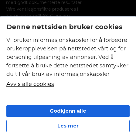
med godt dokumenterte resultater.
Våre ventilasjonsfiltre produseres i
Norge av Interfil AS. Gjennom
medlemskap i Norsk radonforening
Denne nettsiden bruker cookies
leverer vi radonsporer for det norske
marked.
Vi bruker informasjonskapsler for å forbedre
KONTAKT OSS
brukeropplevelsen på nettstedet vårt og for
(+47) 90 29 19 99
post@luftrens.no
personlig tilpasning av annonser. Ved å
Øvre
fortsette å bruke dette nettstedet samtykker
Fyllingsveien
81, 5161
du til vår bruk av informasjonskapsler.
Laksevåg
Org.nr. 986362363
Avvis alle cookies
INFORMASJON
Salgsbetingelser
Retur og reklamasjon
Kundeservice
Godkjenn alle
Produktmanualer
Les mer
© 2026 Elektrofilter Vest AS – Utviklet og designet av
IT-
Cookies
Sentralen AS