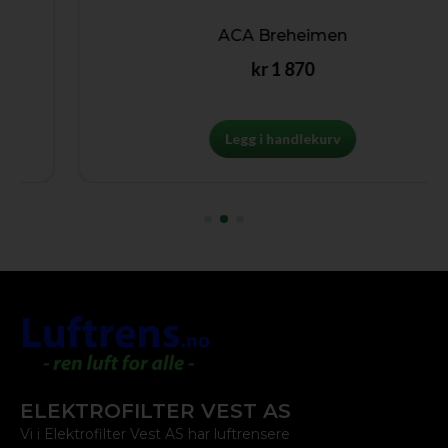
ACA Breheimen
kr
1 870
Legg i handlekurv
ELEKTROFILTER VEST AS
Vi i Elektrofilter Vest AS har luftrensere