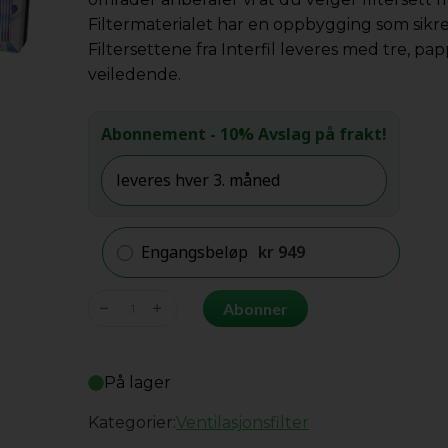
Filtermaterialet har en oppbygging som sikre
Filtersettene fra Interfil leveres med tre, p
veiledende.
Abonnement
- 10% Avslag på frakt!
Engangsbeløp
kr
949
Villavent/Systemair
Abonner
VTR
300
Pleat
På lager
(etter
Kategorier:
Ventilasjonsfilter
juli