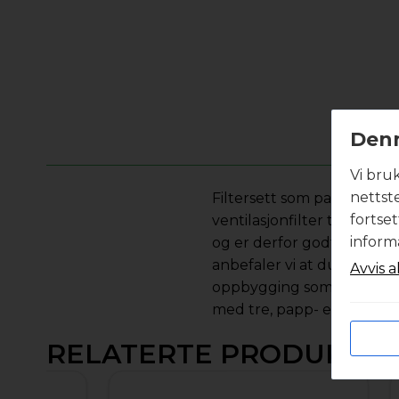
Denn
Vi bru
nettst
Filtersett som passer til 
fortse
ventilasjonfilter til ditt v
inform
og er derfor godt egnet n
anbefaler vi at du velger f
Avvis a
oppbygging som sikrer lave
med tre, papp- eller plas
RELATERTE PRODUKTE