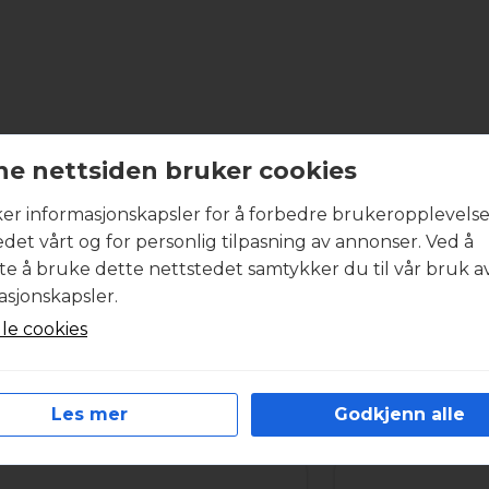
2021)
antall
e nettsiden bruker cookies
Produktbeskrivelse
ker informasjonskapsler for å forbedre brukeropplevels
edet vårt og for personlig tilpasning av annonser. Ved å
boligventilasjonsaggregatet inneholder et komplett sett
tte å bruke dette nettstedet samtykker du til vår bruk a
entilasjonsanlegget.. Alle filtersett har minimum filterklas
asjonskapsler.
år du ønsker et godt inneklima. I svært forurensede om
iltersett med høyest mulig partikkelutskilling. Filtermat
lle cookies
st mulig energiforbruk under drift. Filtersettene fra Int
tramme. Produktbildet kan være veiledende.
Les mer
Godkjenn alle
R