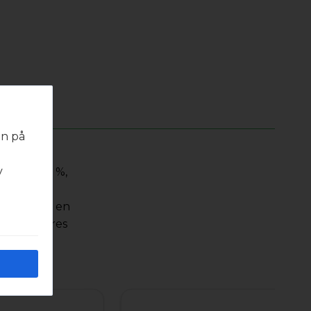
en på
 med
v
se ePM1 55 %,
råder
erialet har en
erfil leveres