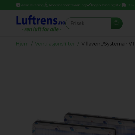
Rask levering
Abonnementsløsning
Ingen bindingstid
10 %
Seearch
Hjem
Ventilasjonsfilter
Villavent/Systemair VT