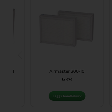
al
Airmaster 300-10
kr
696
Legg i handlekurv