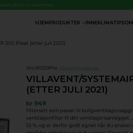
 rabatt på frakt for abonnement
HJEM
PRODUKTER
INNEKLIMATIPS
OM
R 300 Pleat (etter juli 2021)
SKU:
812338
Fra:
Villavent/Systemair
VILLAVENT/SYSTEMAIR
(ETTER JULI 2021)
kr
949
Filtersett som passer til boligventilasjonsa
ventilasjonfilter til ditt ventilasjonsanlegget.
55 %, og er derfor godt egnet når du ønsker 
områder anbefaler vi at du velger filtersett 