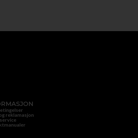
ORMASJON
etingelser
og reklamasjon
service
ktmanualer