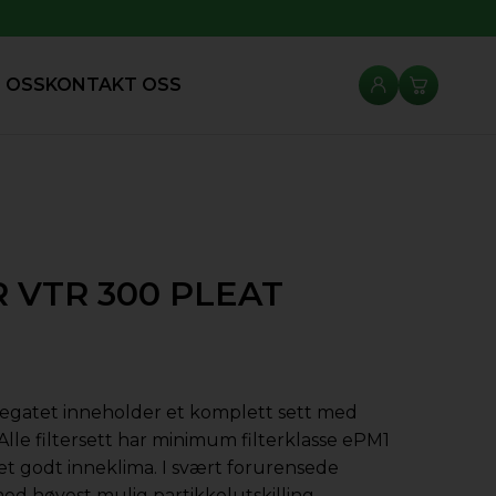
 OSS
KONTAKT OSS
 VTR 300 PLEAT
ggregatet inneholder et komplett sett med
. Alle filtersett har minimum filterklasse ePM1
et godt inneklima. I svært forurensede
med høyest mulig partikkelutskilling.