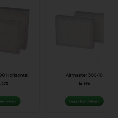
risontal
Airmaster 300-10
kr
696
urv
Legg i handlekurv