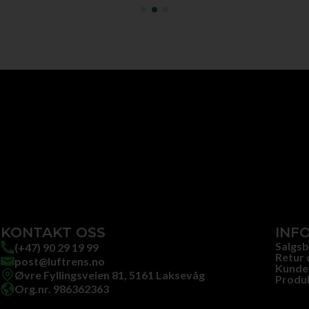
KONTAKT OSS
INF
Salgsb
(+47) 90 29 19 99
Retur 
post@luftrens.no
Kunde
Øvre Fyllingsveien 81, 5161 Laksevåg
Produ
Org.nr. 986362363