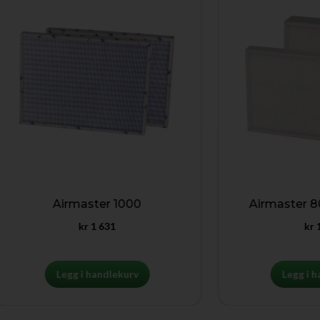
Airmaster 1000
Airmaster 800 Ho
kr
1 631
kr
1 170
Legg i handlekurv
Legg i handlek