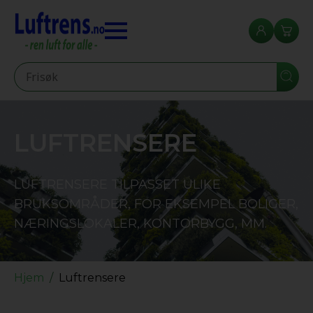
Seearch
LUFTRENSERE
LUFTRENSERE TILPASSET ULIKE
BRUKSOMRÅDER, FOR EKSEMPEL BOLIGER,
NÆRINGSLOKALER, KONTORBYGG, MM.
Hjem
Luftrensere