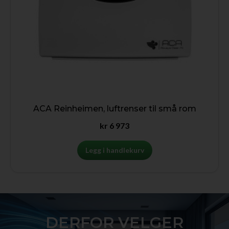
ACA Reinheimen, luftrenser til små rom
kr
6 973
Legg i handlekurv
DERFOR VELGER