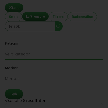
Lukk
Luftrensere
Se alt
Filtere
Radonmåling
Seearch
Kategori
Merker
Søk
Sortert
Viser alle 6 resultater
etter