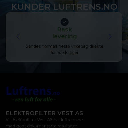
KUNDER LUFTRENS.NO
Rask
Fraktf
levering
Automatisk 
fil og andre
Sendes normalt neste virkedag direkte
e
ge
fra norsk lager
ELEKTROFILTER VEST AS
Vi i Elektrofilter Vest AS har luftrensere
med godt dokumenterte resultater.