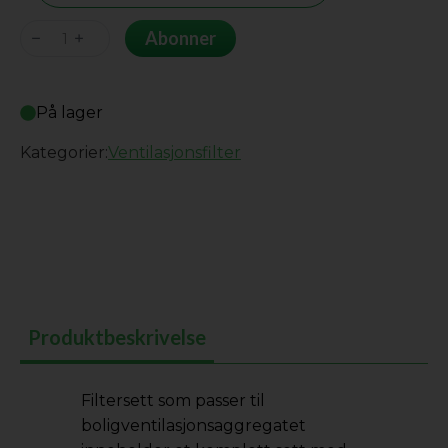
Domekt/Rego
Abonner
R400P
antall
På lager
Kategorier:
Ventilasjonsfilter
Produktbeskrivelse
Filtersett som passer til
boligventilasjonsaggregatet