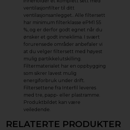
inneholder et komplett sett med
ventilasjonfilter til ditt
ventilasjonsanlegget.. Alle filtersett
har minimum filterklasse ePM1 55
%, og er derfor godt egnet når du
ønsker et godt inneklima. I svært
forurensede områder anbefaler vi
at du velger filtersett med høyest
mulig partikkelutskilling.
Filtermaterialet har en oppbygging
som sikrer lavest mulig
energiforbruk under drift.
Filtersettene fra Interfil leveres
med tre, papp- eller plastramme.
Produktbildet kan være
veiledende.
RELATERTE PRODUKTER