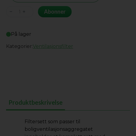
Genvex
Abonner
GE
450
På lager
AC
antall
Kategorier:
Ventilasjonsfilter
Produktbeskrivelse
Filtersett som passer til
boligventilasjonsaggregatet