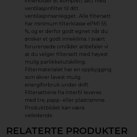
inneholder et komplett sett med
ventilasjonfilter til ditt
ventilasjonsanlegget.. Alle filtersett
har minimum filterklasse ePM1 55
%, og er derfor godt egnet når du
ønsker et godt inneklima. I svært
forurensede områder anbefaler vi
at du velger filtersett med høyest
mulig partikkelutskilling.
Filtermaterialet har en oppbygging
som sikrer lavest mulig
energiforbruk under drift.
Filtersettene fra Interfil leveres
med tre, papp- eller plastramme.
Produktbildet kan være
veiledende.
RELATERTE PRODUKTER