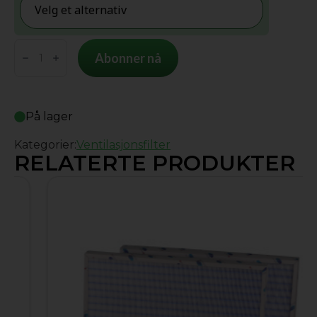
Nilan
Abonner nå
compact
S
pappramme
På lager
antall
Kategorier:
Ventilasjonsfilter
RELATERTE PRODUKTER